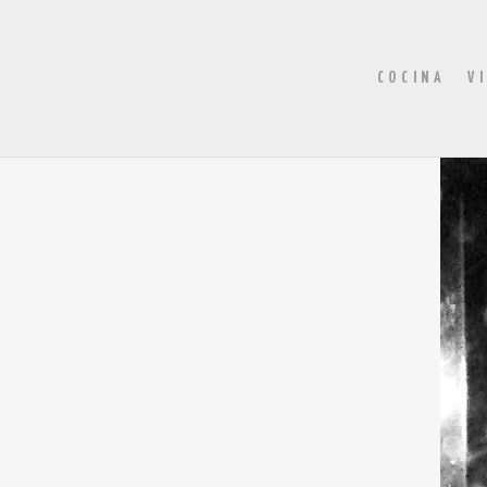
COCINA
V